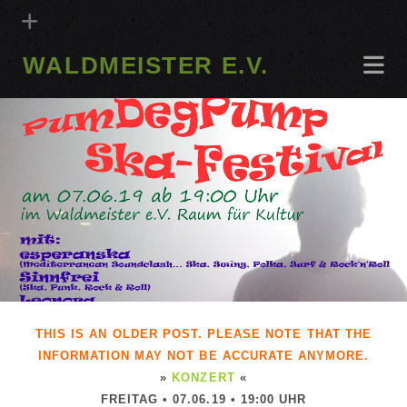
WALDMEISTER E.V.
THIS IS AN OLDER POST. PLEASE NOTE THAT THE
INFORMATION MAY NOT BE ACCURATE ANYMORE.
»
KONZERT
«
FREITAG • 07.06.19 • 19:00 UHR