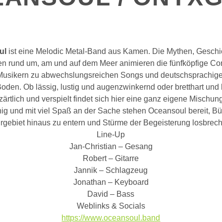
ul
ist eine Melodic Metal-Band aus Kamen. Die Mythen, Gesch
n rund um, am und auf dem Meer animieren die fünfköpfige C
Musikern zu abwechslungsreichen Songs und deutschsprachige
oden. Ob lässig, lustig und augenzwinkernd oder bretthart und b
 zärtlich und verspielt findet sich hier eine ganz eigene Misch
innig und mit viel Spaß an der Sache stehen Oceansoul bereit, B
rgebiet hinaus zu entern und Stürme der Begeisterung losbrech
Line-Up
Jan-Christian – Gesang
Robert – Gitarre
Jannik – Schlagzeug
Jonathan – Keyboard
David – Bass
Weblinks & Socials
https://www.oceansoul.band