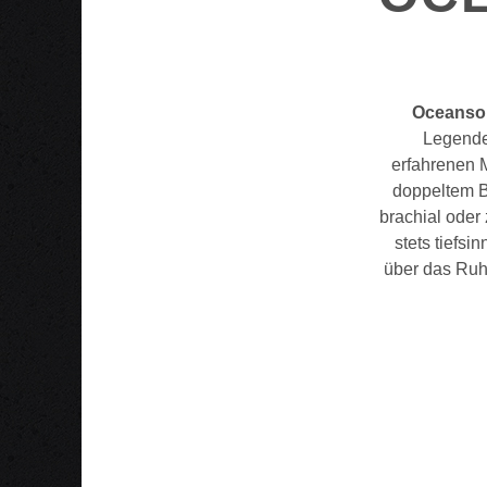
Oceanso
Legende
erfahrenen 
doppeltem B
brachial oder
stets tiefs
über das Ruh