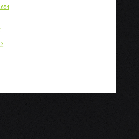
1654
r
82