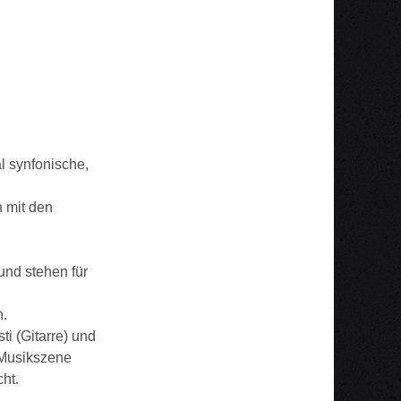
l synfonische,
 mit den
und stehen für
.
i (Gitarre) und
r Musikszene
cht.