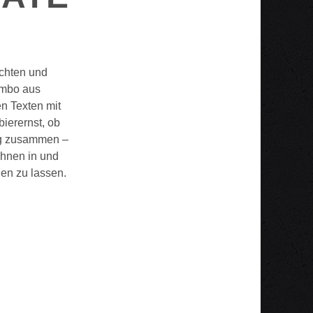
ichten und
ombo aus
n Texten mit
ierernst, ob
ung zusammen –
ühnen in und
en zu lassen.