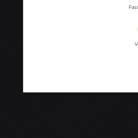
Fac
V