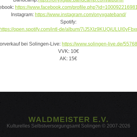
ebook:
https://www.facebook.com/profile.php?id=10009221698
Instagram:
https://www.instagram.com/onyxgateband/
Spotify:
https://open.spotify.com/intl-de/album/7iJ5XIz9KUQiULUl0yFbx
orverkauf bei Solingen-Live:
https://www.solingen-live.de/5576
VVK: 10€
AK: 15€
WALDMEISTER E.V.
Kulturelles Selbstversorgungsamt Solingen © 2007-2026