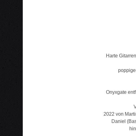
Harte Gitarre
poppige
Onyxgate entf
V
2022 von Marti
Daniel (Bas
hin