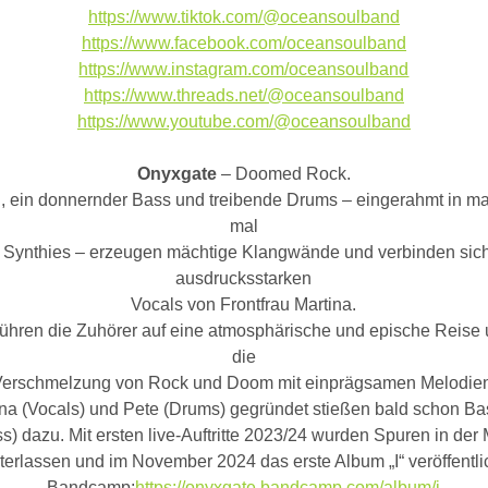
https://www.tiktok.com/@oceansoulband
https://www.facebook.com/oceansoulband
https://www.instagram.com/oceansoulband
https://www.threads.net/@oceansoulband
https://www.youtube.com/@oceansoulband
Onyxgate
– Doomed Rock.
n, ein donnernder Bass und treibende Drums – eingerahmt in ma
mal
 Synthies – erzeugen mächtige Klangwände und verbinden sich
ausdrucksstarken
Vocals von Frontfrau Martina.
ühren die Zuhörer auf eine atmosphärische und epische Reise 
die
erschmelzung von Rock und Doom mit einprägsamen Melodien
na (Vocals) und Pete (Drums) gegründet stießen bald schon Bast
s) dazu. Mit ersten live-Auftritte 2023/24 wurden Spuren in de
terlassen und im November 2024 das erste Album „I“ veröffentli
Bandcamp:
https://onyxgate.bandcamp.com/album/i