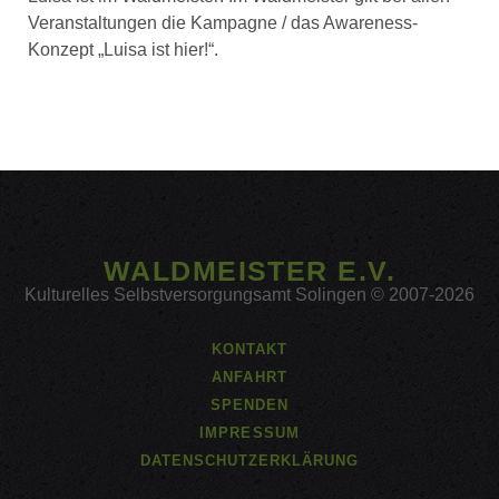
Veranstaltungen die Kampagne / das Awareness-
Konzept „Luisa ist hier!“.
WALDMEISTER E.V.
Kulturelles Selbstversorgungsamt Solingen © 2007-2026
KONTAKT
ANFAHRT
SPENDEN
IMPRESSUM
DATENSCHUTZERKLÄRUNG