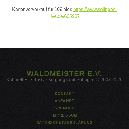
Kartenvorverkauf für 10€ hier:
https://www.solingen-
live.de/605967
WALDMEISTER E.V.
Kulturelles Selbstversorgungsamt Solingen © 2007-2026
KONTAKT
ANFAHRT
SPENDEN
IMPRESSUM
DATENSCHUTZERKLÄRUNG