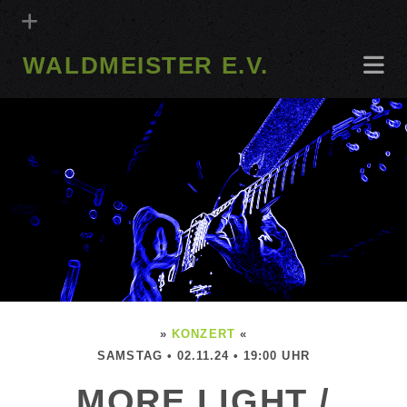
WALDMEISTER E.V.
»
KONZERT
«
SAMSTAG • 02.11.24 • 19:00 UHR
MORE LIGHT /