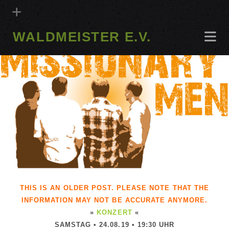
WALDMEISTER E.V.
THIS IS AN OLDER POST. PLEASE NOTE THAT THE
INFORMATION MAY NOT BE ACCURATE ANYMORE.
»
KONZERT
«
SAMSTAG • 24.08.19 • 19:30 UHR