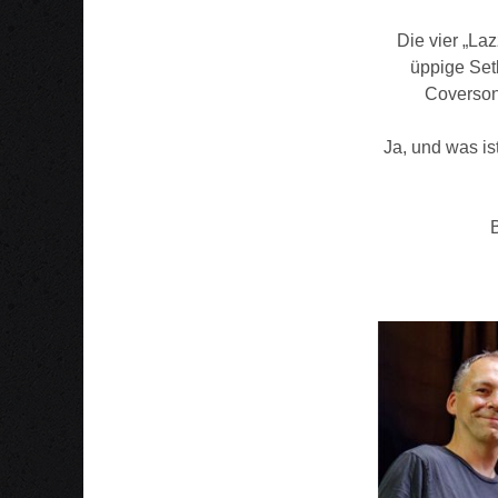
Die vier „La
üppige Set
Coversong
Ja, und was is