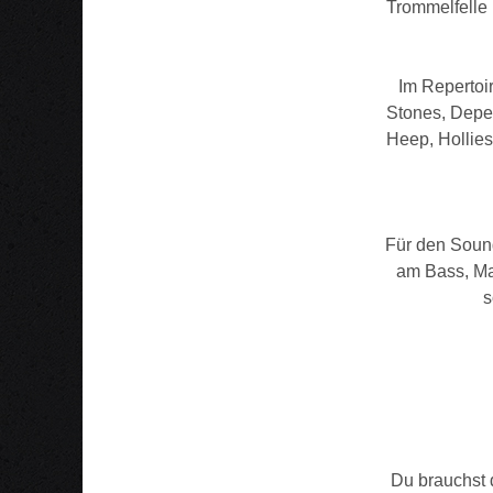
Trommelfelle 
Im Repertoi
Stones, Depe
Heep, Hollies
Für den Sound
am Bass, Ma
s
Du brauchst d