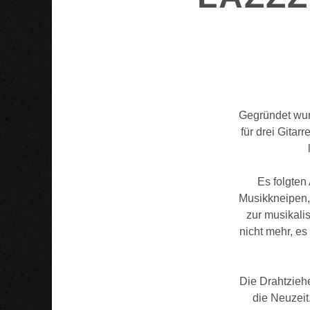
Gegründet wur
für drei Gita
Es folgten
Musikkneipen, 
zur musikali
nicht mehr, e
Die Drahtzieh
die Neuzeit