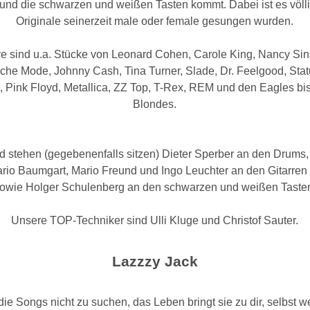
und die schwarzen und weißen Tasten kommt. Dabei ist es völli
Originale seinerzeit male oder female gesungen wurden.
re sind u.a. Stücke von Leonard Cohen, Carole King, Nancy Sina
che Mode, Johnny Cash, Tina Turner, Slade, Dr. Feelgood, Stat
, Pink Floyd, Metallica, ZZ Top, T-Rex, REM und den Eagles bi
Blondes.
 stehen (gegebenenfalls sitzen) Dieter Sperber an den Drums
rio Baumgart, Mario Freund und Ingo Leuchter an den Gitarre
owie Holger Schulenberg an den schwarzen und weißen Taste
Unsere TOP-Techniker sind Ulli Kluge und Christof Sauter.
Lazzzy Jack
ie Songs nicht zu suchen, das Leben bringt sie zu dir, selbst w