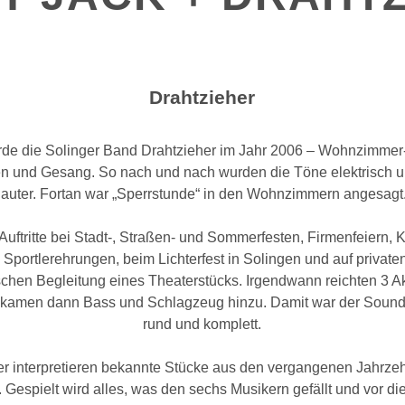
Drahtzieher
de die Solinger Band Drahtzieher im Jahr 2006 – Wohnzimmer
rren und Gesang. So nach und nach wurden die Töne elektrisch 
lauter. Fortan war „Sperrstunde“ in den Wohnzimmern angesagt
 Auftritte bei Stadt-, Straßen- und Sommerfesten, Firmenfeiern, K
Sportlerehrungen, beim Lichterfest in Solingen und auf privaten
schen Begleitung eines Theaterstücks. Irgendwann reichten 3 Ak
s kamen dann Bass und Schlagzeug hinzu. Damit war der Sound
rund und komplett.
er interpretieren bekannte Stücke aus den vergangenen Jahrzehn
. Gespielt wird alles, was den sechs Musikern gefällt und vor die