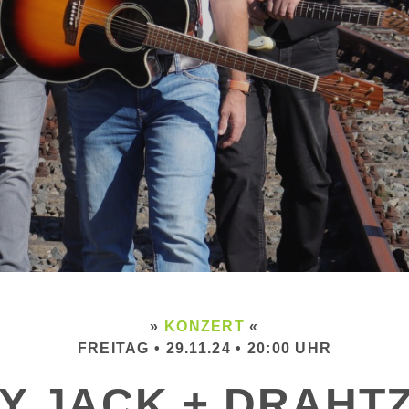
»
KONZERT
«
FREITAG • 29.11.24 • 20:00 UHR
Y JACK + DRAHT