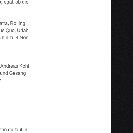
g egal, ob die
tra, Rolling
us Quo, Uriah
s hin zu 4 Non
, Andreas Kohl
n und Gesang
n.
enn du faul in