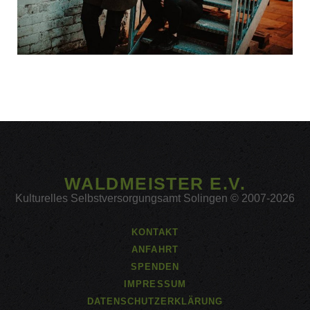
WALDMEISTER E.V.
Kulturelles Selbstversorgungsamt Solingen © 2007-2026
KONTAKT
ANFAHRT
SPENDEN
IMPRESSUM
DATENSCHUTZERKLÄRUNG