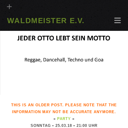
WALDMEISTER E.V.
THIS IS AN OLDER POST. PLEASE NOTE THAT THE
INFORMATION MAY NOT BE ACCURATE ANYMORE.
»
PARTY
«
SONNTAG • 25.03.18 • 21:00 UHR