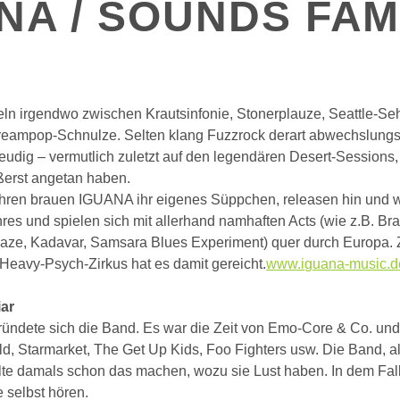
NA / SOUNDS FAM
ln irgendwo zwischen Krautsinfonie, Stonerplauze, Seattle-Se
reampop-Schnulze. Selten klang Fuzzrock derart abwechslungs
reudig – vermutlich zuletzt auf den legendären Desert-Sessions
erst angetan haben.
ahren brauen IGUANA ihr eigenes Süppchen, releasen hin und w
es und spielen sich mit allerhand namhaften Acts (wie z.B. Bran
Haze, Kadavar, Samsara Blues Experiment) quer durch Europa.
Heavy-Psych-Zirkus hat es damit gereicht.
www.iguana-music.d
ar
ründete sich die Band. Es war die Zeit von Emo-Core & Co. un
d, Starmarket, The Get Up Kids, Foo Fighters usw. Die Band, a
lte damals schon das machen, wozu sie Lust haben. In dem Fal
 selbst hören.