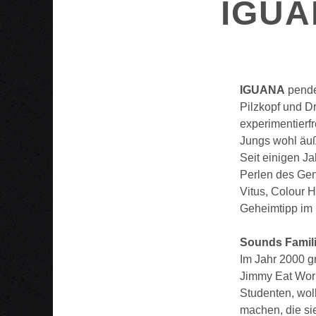
IGUA
IGUANA
pende
Pilzkopf und D
experimentierf
Jungs wohl äuß
Seit einigen J
Perlen des Genr
Vitus, Colour 
Geheimtipp im 
Sounds Famili
Im Jahr 2000 g
Jimmy Eat Worl
Studenten, wol
machen, die sie