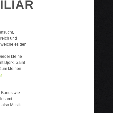
ILIAR
hnsucht,
reich und
, welche es den
ieder kleine
t Bjork, Saint
 Zum kleinen
e
d Bands wie
llesamt
l also Musik