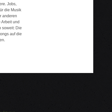
ere. Jobs,
ür die Musik
er anderen
 Arbeit und
n soweit: Die
ongs auf die
en.