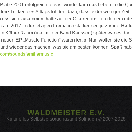
latte 2001 erfolgreich releast wurde, kam das Leben in die Qu
ere Tücken des Alltags führten dazu, dass leider weniger Zeit f
 riss sich zusammen, hatte auf der Gitarrenposition den ein od
kam 2017 in der jetzigen Formation stärker den je zurück. Harte
e im Kölner Raum (u.a. mit der Band Karlsson) später war es dan
neuen EP „Muscle Function“ waren fertig. Nun wollen sie die S
 und wieder das machen, was sie am besten können: Spaß hab
com/soundsfamiliarmusic
WALDMEISTER E.V.
Kulturelles Selbstversorgungsamt Solingen © 2007-2026