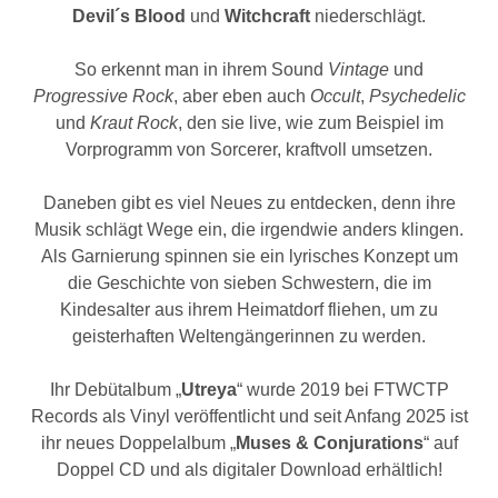
Devil
´s Blood
und
Witchcraft
niederschlägt.
So erkennt man in ihrem Sound
Vintage
und
Progressive Rock
, aber eben auch
Occult
,
Psychedelic
und
Kraut Rock
, den sie live, wie zum Beispiel im
Vorprogramm von Sorcerer, kraftvoll umsetzen.
Daneben gibt es viel Neues zu entdecken, denn ihre
Musik schlägt Wege ein, die irgendwie anders klingen.
Als Garnierung spinnen sie ein lyrisches Konzept um
die Geschichte von sieben Schwestern, die im
Kindesalter aus ihrem Heimatdorf fliehen, um zu
geisterhaften Weltengängerinnen zu werden.
Ihr Debütalbum „
Utreya
“ wurde 2019 bei FTWCTP
Records als Vinyl veröffentlicht und seit Anfang 2025 ist
ihr neues Doppelalbum „
Muses & Conjurations
“ auf
Doppel CD und als digitaler Download erhältlich!