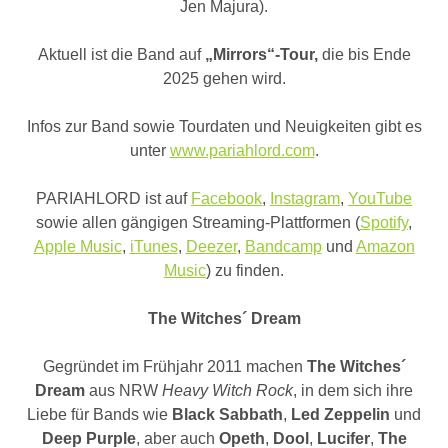
Jen Majura).
Aktuell ist die Band auf
„Mirrors“-Tour,
die bis Ende
2025 gehen wird.
Infos zur Band sowie Tourdaten und Neuigkeiten gibt es
unter
www.pariahlord.com
.
PARIAHLORD ist auf
Facebook
,
Instagram
,
YouTube
sowie allen gängigen Streaming-Plattformen (
Spotify
,
Apple Music
,
iTunes
,
Deezer
,
Bandcamp
und
Amazon
Music
) zu finden.
The Witches´ Dream
Gegründet im Frühjahr 2011 machen
The Witches
´
Dream
aus NRW
Heavy Witch Rock
, in dem sich ihre
Liebe für Bands wie
Black Sabbath
,
Led Zeppelin
und
Deep Purple
, aber auch
Opeth
,
Dool
,
Lucifer
,
The