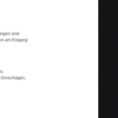
dungen sind
rson am Eingang
ds.
y-Einschlägen.