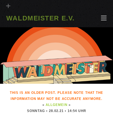
WALDMEISTER E.V.
THIS IS AN OLDER POST. PLEASE NOTE THAT THE
INFORMATION MAY NOT BE ACCURATE ANYMORE.
»
ALLGEMEIN
«
SONNTAG • 28.02.21 • 14:54 UHR