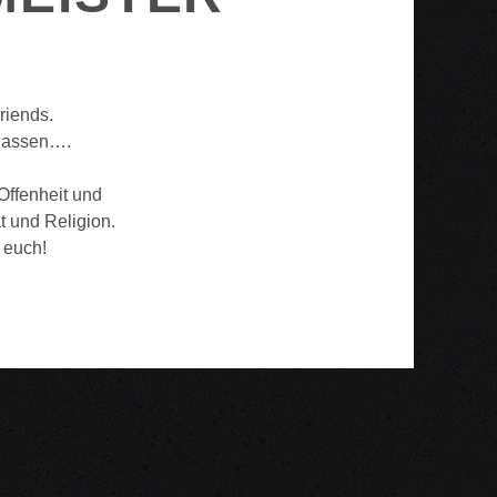
riends.
 lassen….
Offenheit und
 und Religion.
 euch!