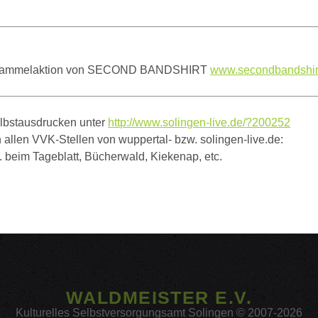
-Sammelaktion von SECOND BANDSHIRT
www.secondbandshir
lbstausdrucken unter
http://
www.solingen-live.de/
?200252
n allen VVK-Stellen von wuppertal- bzw. solingen-live.de:
. beim Tageblatt, Bücherwald, Kiekenap, etc.
WALDMEISTER E.V.
Kulturelles Selbstversorgungsamt Solingen © 2007-2026