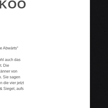
CKOO
le Abwärts“
hl auch das
t. Die
Männer von
n. Sie sagen
 die vier jetzt
 Siegel, aufs