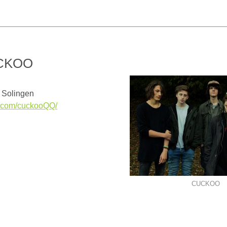
 CUCKOO
 Solingen
.com/cuckooQQ/
CUCKOO