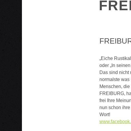
FRE
FREIBU
„Eiche Rustika
oder „In seinen
Das sind nich
normalste was 
Menschen, die 
FREIBURG, habe
frei Ihre Meinu
nun schon ihre
Wort!
www.facebook.