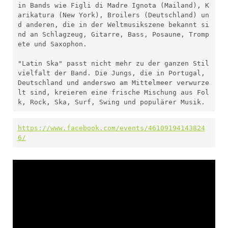
in Bands wie Figli di Madre Ignota (Mailand), K
arikatura (New York), Broilers (Deutschland) un
d anderen, die in der Weltmusikszene bekannt si
nd an Schlagzeug, Gitarre, Bass, Posaune, Tromp
ete und Saxophon.

"Latin Ska" passt nicht mehr zu der ganzen Stil
vielfalt der Band. Die Jungs, die in Portugal, 
Deutschland und anderswo am Mittelmeer verwurze
lt sind, kreieren eine frische Mischung aus Fol
k, Rock, Ska, Surf, Swing und populärer Musik.
h
ttps://www.facebook.com/events/46109194143824
6/