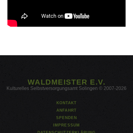
WALDMEISTER E.V.
Kulturelles Selbstversorgungsamt Solingen © 2007-2026
KONTAKT
ANFAHRT
SPENDEN
IMPRESSUM
DATENSCHUTZERKLÄRUNG