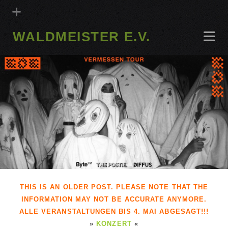
WALDMEISTER E.V.
THIS IS AN OLDER POST. PLEASE NOTE THAT THE
INFORMATION MAY NOT BE ACCURATE ANYMORE.
ALLE VERANSTALTUNGEN BIS 4. MAI ABGESAGT!!!
»
KONZERT
«