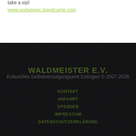
take a sip!
www.sodasonic.bandcamp.com
WALDMEISTER E.V.
Kulturelles Selbstversorgungsamt Solingen © 2007-2026
KONTAKT
ANFAHRT
SPENDEN
IMPRESSUM
DATENSCHUTZERKLÄRUNG