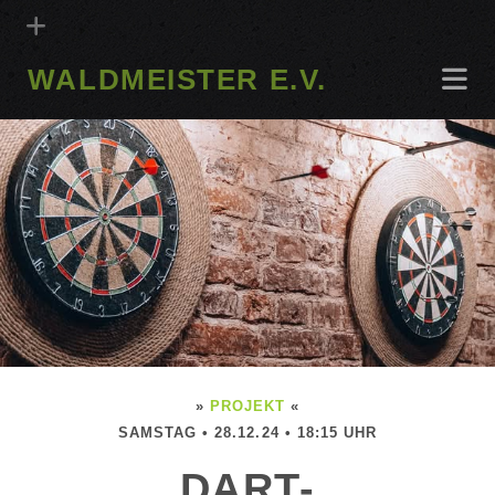
WALDMEISTER E.V.
»
PROJEKT
«
SAMSTAG • 28.12.24 • 18:15 UHR
DART-