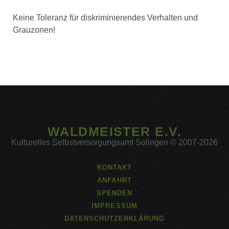
Keine Toleranz für diskriminierendes Verhalten und
Grauzonen!
WALDMEISTER E.V.
Kulturelles Selbstversorgungsamt Solingen © 2007-2026
KONTAKT
ANFAHRT
SPENDEN
IMPRESSUM
DATENSCHUTZERKLÄRUNG