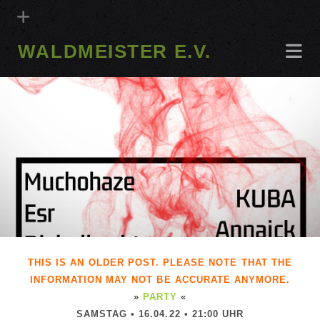
WALDMEISTER E.V.
THIS IS AN OLDER POST. PLEASE NOTE THAT THE
INFORMATION MAY NOT BE ACCURATE ANYMORE.
»
PARTY
«
SAMSTAG • 16.04.22 • 21:00 UHR