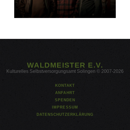
WALDMEISTER E.V.
Kulturelles Selbstversorgungsamt Solingen © 2007-2026
KONTAKT
ANFAHRT
SPENDEN
IMPRESSUM
DATENSCHUTZERKLÄRUNG