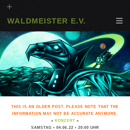
WALDMEISTER E.V.
THIS IS AN OLDER POST. PLEASE NOTE THAT THE
INFORMATION MAY NOT BE ACCURATE ANYMORE.
»
KONZERT
«
SAMSTAG • 04.06.22 • 20:00 UHR