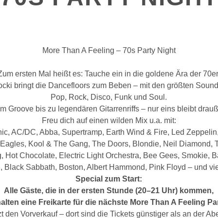
More Than A Feeling – 70s Party Night
Zum ersten Mal heißt es: Tauche ein in die goldene Ära der 70er
cki bringt die Dancefloors zum Beben – mit den größten Soun
Pop, Rock, Disco, Funk und Soul.
 Groove bis zu legendären Gitarrenriffs – nur eins bleibt drau
Freu dich auf einen wilden Mix u.a. mit:
ic, AC/DC, Abba, Supertramp, Earth Wind & Fire, Led Zeppelin
, Eagles, Kool & The Gang, The Doors, Blondie, Neil Diamond, 
, Hot Chocolate, Electric Light Orchestra, Bee Gees, Smokie,
, Black Sabbath, Boston, Albert Hammond, Pink Floyd – und vi
Special zum Start:
Alle Gäste, die in der ersten Stunde (20–21 Uhr) kommen,
alten eine Freikarte für die nächste More Than A Feeling Pa
zt den Vorverkauf – dort sind die Tickets günstiger als an der A