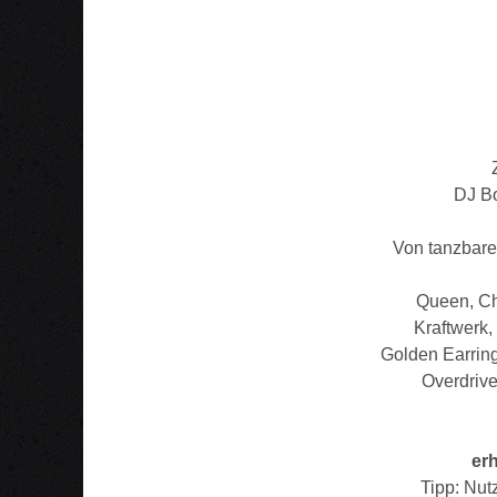
DJ Bo
Von tanzbarem
Queen, Ch
Kraftwerk
Golden Earring
Overdrive
erh
Tipp: Nut