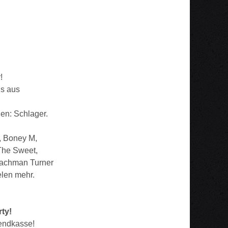
!
ds aus
ßen: Schlager.
, Boney M,
The Sweet,
 Bachman Turner
elen mehr.
rty!
bendkasse!