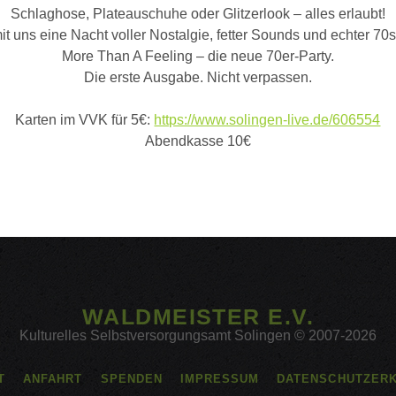
Schlaghose, Plateauschuhe oder Glitzerlook – alles erlaubt!
it uns eine Nacht voller Nostalgie, fetter Sounds und echter 70
More Than A Feeling – die neue 70er-Party.
Die erste Ausgabe. Nicht verpassen.
Karten im VVK für 5€:
https://www.solingen-live.de/606554
Abendkasse 10€
WALDMEISTER E.V.
Kulturelles Selbstversorgungsamt Solingen © 2007-2026
T
ANFAHRT
SPENDEN
IMPRESSUM
DATENSCHUTZER