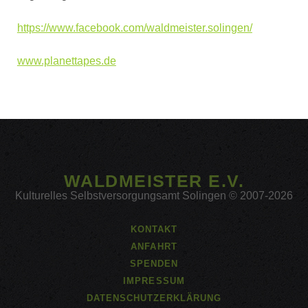
https://www.facebook.com/
waldmeister.solingen/
www.planettapes.de
WALDMEISTER E.V.
Kulturelles Selbstversorgungsamt Solingen © 2007-2026
KONTAKT
ANFAHRT
SPENDEN
IMPRESSUM
DATENSCHUTZERKLÄRUNG