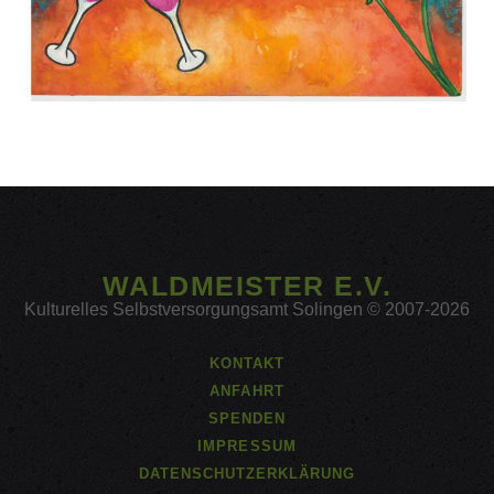
WALDMEISTER E.V.
Kulturelles Selbstversorgungsamt Solingen © 2007-2026
KONTAKT
ANFAHRT
SPENDEN
IMPRESSUM
DATENSCHUTZERKLÄRUNG