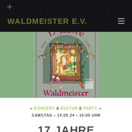
WALDMEISTER E.V.
»
KONZERT
&
KULTUR
&
PARTY
«
SAMSTAG • 14.09.24 • 16:00 UHR
17 JAHRE