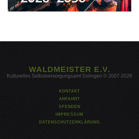
WALDMEISTER E.V.
Kulturelles Selbstversorgungsamt Solingen © 2007-2026
KONTAKT
ANFAHRT
SPENDEN
IMPRESSUM
DATENSCHUTZERKLÄRUNG