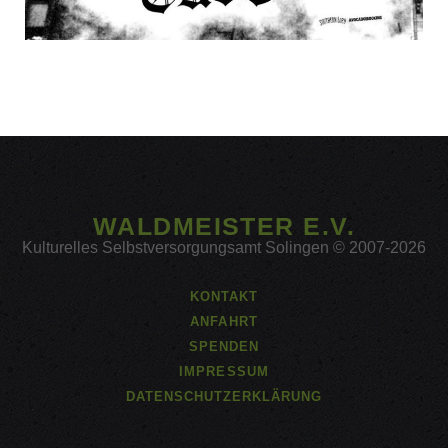
WALDMEISTER E.V.
Kulturelles Selbstversorgungsamt Solingen © 2007-2026
KONTAKT
ANFAHRT
SPENDEN
IMPRESSUM
DATENSCHUTZERKLÄRUNG