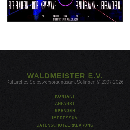
WALDMEISTER E.V.
Kulturelles Selbstversorgungsamt Solingen © 2007-2026
KONTAKT
ANFAHRT
SPENDEN
IMPRESSUM
DATENSCHUTZERKLÄRUNG