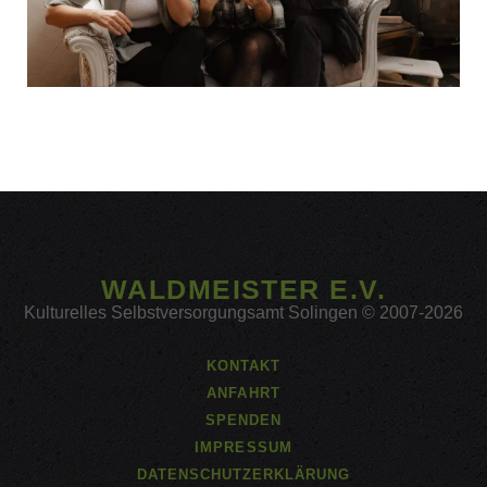
WALDMEISTER E.V.
Kulturelles Selbstversorgungsamt Solingen © 2007-2026
KONTAKT
ANFAHRT
SPENDEN
IMPRESSUM
DATENSCHUTZERKLÄRUNG